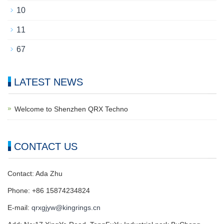
10
11
67
LATEST NEWS
Welcome to Shenzhen QRX Techno
CONTACT US
Contact: Ada Zhu
Phone: +86 15874234824
E-mail:
qrxgjyw@kingrings.cn