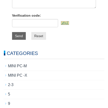
Verification code:
Send
Reset
CATEGORIES
MINI PC-M
MINI PC -X
2-3
5
9