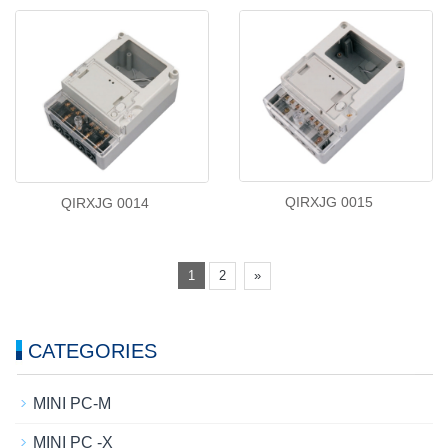
QIRXJG 0015
QIRXJG 0014
1
2
»
CATEGORIES
MINI PC-M
MINI PC -X