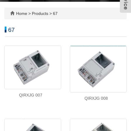
Home
>
Products
>
67
67
QIRXJG 007
QIRXJG 008